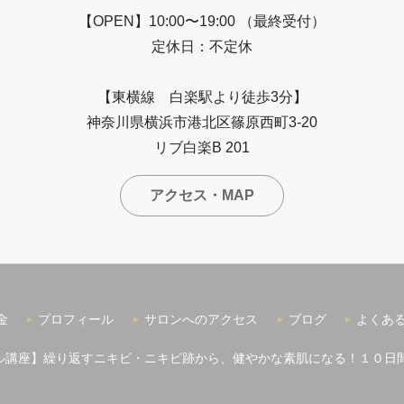
【OPEN】10:00〜19:00 （最終受付）
定休日：不定休
【東横線 白楽駅より徒歩3分】
神奈川県横浜市港北区篠原西町3-20
リブ白楽B 201
アクセス・MAP
金
プロフィール
サロンへのアクセス
ブログ
よくあ
ル講座】繰り返すニキビ・ニキビ跡から、健やかな素肌になる！１０日