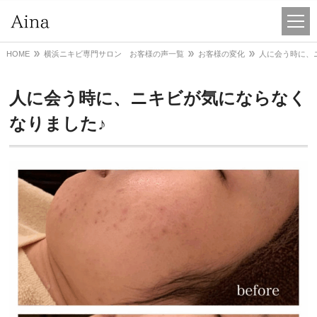
HOME
横浜ニキビ専門サロン お客様の声一覧
お客様の変化
人に会う時に、
人に会う時に、ニキビが気にならなく
なりました♪