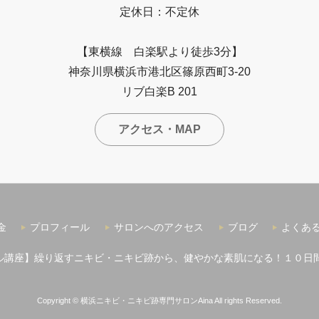
定休日：不定休
【東横線 白楽駅より徒歩3分】
神奈川県横浜市港北区篠原西町3-20
リブ白楽B 201
アクセス・MAP
金
プロフィール
サロンへのアクセス
ブログ
よくあ
ル講座】繰り返すニキビ・ニキビ跡から、健やかな素肌になる！１０日
Copyright ©
横浜ニキビ・ニキビ跡専門サロンAina
All rights Reserved.