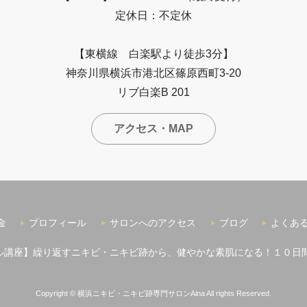
定休日：不定休
【東横線 白楽駅より徒歩3分】
神奈川県横浜市港北区篠原西町3-20
リブ白楽B 201
アクセス・MAP
金
プロフィール
サロンへのアクセス
ブログ
よくあ
ル講座】繰り返すニキビ・ニキビ跡から、健やかな素肌になる！１０日
Copyright ©
横浜ニキビ・ニキビ跡専門サロンAina
All rights Reserved.