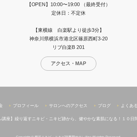
【OPEN】10:00〜19:00 （最終受付）
定休日：不定休
【東横線 白楽駅より徒歩3分】
神奈川県横浜市港北区篠原西町3-20
リブ白楽B 201
アクセス・MAP
金
プロフィール
サロンへのアクセス
ブログ
よくあ
ル講座】繰り返すニキビ・ニキビ跡から、健やかな素肌になる！１０日