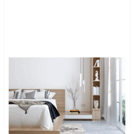
新年におすすめ！雑菌が繁殖しやすい、枕の買
い替え♪
●新年におすすめ！雑菌が繁殖しやすい、枕の買い替
え♪ こんにちは＾＾ 横浜で、ニキビ専門サロンを開い
ている益子早百合です。 何度も繰り返しできる、お顔
のニキビ・ニキビ跡などのお悩みに特化した、フェイ
シャルサロンです。 初詣や、初売りセール、 …