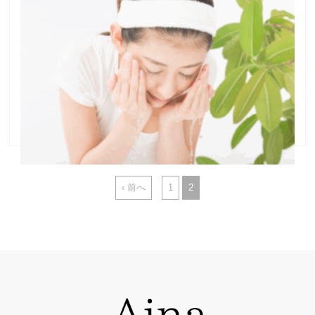
に！
●あの洗顔法をやめるだけで、ふわふわのお肌に！ こ
んにちは＾＾ 横浜ニキビ専門サロンの益子です。 何
度も繰り返しできる、ニキビ・ニキビ跡などのお悩み
に特化した、フェイシャルエステサロンです。 お顔を
洗うときに、シャワーを直接、顔に当てたりし …
‹ 前へ
1
2